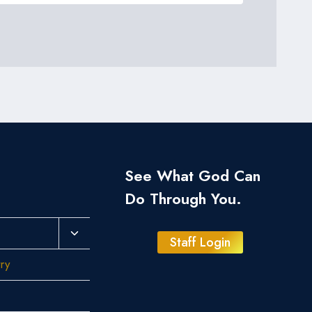
See What God Can
Do Through You.
Toggle
Staff Login
Child
try
Menu