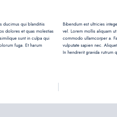
s ducimus qui blanditiis
Bibendum est ultricies integ
os dolores et quas molestias
vel. Lorem mollis aliquam ut 
similique sunt in culpa qui
commodo ullamcorper a. Fau
 dolorum fuga. Et harum
vulputate sapien nec. Alique
In hendrerit gravida rutrum 