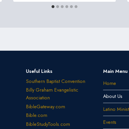
Useful Links
Main Menu
Southern Baptist Convention
Home
Billy Graham Evangelistic
About Us
Association
BibleGateway.com
Latino Minis
Bible.com
Events
BibleStudyTools.com