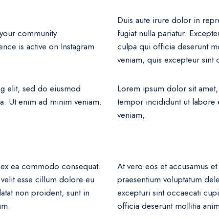
Duis aute irure dolor in repr
o your community
fugiat nulla pariatur. Except
ence is active on Instagram
culpa qui officia deserunt m
veniam, quis excepteur sint 
ng elit, sed do eiusmod
Lorem ipsum dolor sit amet,
ua. Ut enim ad minim veniam.
tempor incididunt ut labore
veniam,.
uip ex ea commodo consequat.
At vero eos et accusamus et 
 velit esse cillum dolore eu
praesentium voluptatum delen
datat non proident, sunt in
excepturi sint occaecati cupi
um.
officia deserunt mollitia ani